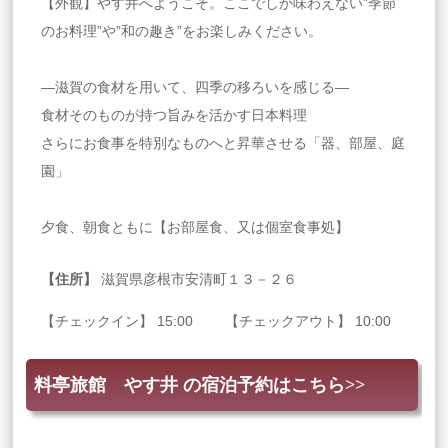
【外観】やす井へようこそ。ここでしか味わえない”季節
のお料理”や”和の趣き”をお楽しみください。
―滋賀の食材を用いて、四季の移ろいを感じる―
食材そのものが持つ旨みを活かす日本料理
さらにお食事を特別なものへと昇華させる「器、部屋、庭
園」
夕食、朝食ともに【お部屋食、又は個室食事処】
【住所】
滋賀県彦根市安清町１３－２６
【チェックイン】 15:00 【チェックアウト】 10:00
料亭旅館 やす井 の宿泊予約はこちら>>