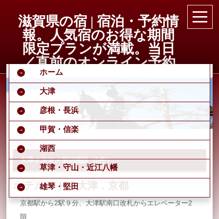
滋賀県の宿 | 宿泊・予約情
報。人気宿のお得な期間
限定プランが満載。当日
／直前のオンライン予約
ホーム
もOK。ホテル旅館の宿泊
予約は国内最大級の旅行
大津
情報サイト
彦根・長浜
甲賀・信楽
湖西
大津オススメ宿泊施設（5件）
草津・守山・近江八幡
ホテルテトラ大津．京都
雄琴・堅田
京都駅から2駅９分、大津駅南口改札からエレベーター2
階