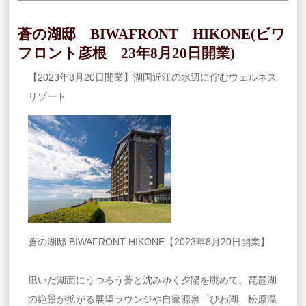
蒼の湖邸 BIWAFRONT HIKONE(ビワ
フロント彦根 23年8月20日開業)
【2023年8月20日開業】湖国近江の水辺に佇むウェルネス
リゾート
蒼の湖邸 BIWAFRONT HIKONE【2023年8月20日開業】
凪いだ湖面にうつろう蒼と沈みゆく夕陽を眺めて。琵琶湖
の絶景が拡がる展望ラウンジや自家源泉「びわ湖 松原温