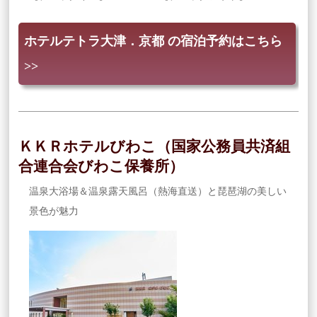
ホテルテトラ大津．京都 の宿泊予約はこちら
>>
ＫＫＲホテルびわこ（国家公務員共済組
合連合会びわこ保養所）
温泉大浴場＆温泉露天風呂（熱海直送）と琵琶湖の美しい
景色が魅力