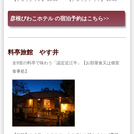
彦根びわこホテル の宿泊予約はこちら>>
料亭旅館 やす井
全9室の料亭で味わう「認定近江牛」【お部屋食又は個室
食事処】