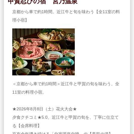
甲賀忍びの宿 宮乃温泉
京都から車で約1時間。近江牛と旬を味わう【全11室の料
理小宿】
＜京都から車で約1時間＞近江牛と甲賀の旬を味わう、全
11室の料理小宿。
★2026年8月8日（土）花火大会★
夕食クチコミ★5.0、近江牛と甲賀の旬を、丁寧に仕立て
る【会席料理】
百有余年湧き続ける「自家源泉自噴」の【美肌の湯】