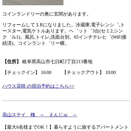
コインランドリーの奥に玄関があります。
リフォームして１Rになりました。冷蔵庫,電子レンシ゛,ト
ースター,電気ケトルあります。ヘ゛ット゛3台(セミ2,シン
ク゛ル1)。風呂,トイレ,洗面台別。65インチテレヒ゛(WiFi接
続済)。コインラント゛リー横。
【住所】
岐阜県高山市七日町2丁目213番地
【チェックイン】 16:00 【チェックアウト】 10:00
ハウス花咲 の宿泊予約はこちら>>
高山ステイ 槐 ～ えんじゅ ～
【最大6名様までOK！】暮らすように旅するアパートメント