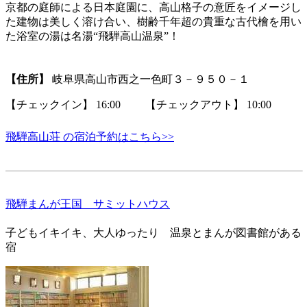
京都の庭師による日本庭園に、高山格子の意匠をイメージし
た建物は美しく溶け合い、樹齢千年超の貴重な古代檜を用い
た浴室の湯は名湯“飛騨高山温泉”！
【住所】
岐阜県高山市西之一色町３－９５０－１
【チェックイン】 16:00 【チェックアウト】 10:00
飛騨高山荘 の宿泊予約はこちら>>
飛騨まんが王国 サミットハウス
子どもイキイキ、大人ゆったり 温泉とまんが図書館がある
宿