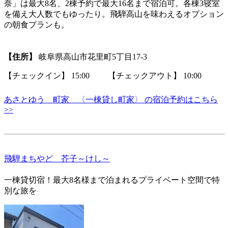
奈」は最大8名、2棟予約で最大16名まで宿泊可。各棟3寝室
を備え大人数でもゆったり。飛騨高山を味わえるオプション
の朝食プランも。
【住所】
岐阜県高山市花里町5丁目17‐3
【チェックイン】 15:00 【チェックアウト】 10:00
あさとゆう 町家 〈一棟貸し町家〉 の宿泊予約はこちら
>>
飛騨まちやど 芥子～けし～
一棟貸切宿！最大8名様まで泊まれるプライベート空間で特
別な旅を