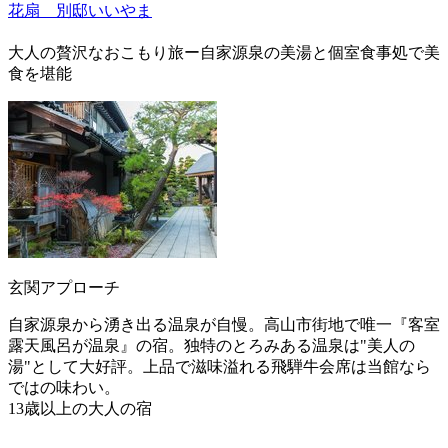
花扇 別邸いいやま
大人の贅沢なおこもり旅ー自家源泉の美湯と個室食事処で美
食を堪能
玄関アプローチ
自家源泉から湧き出る温泉が自慢。高山市街地で唯一『客室
露天風呂が温泉』の宿。独特のとろみある温泉は"美人の
湯"として大好評。上品で滋味溢れる飛騨牛会席は当館なら
ではの味わい。
13歳以上の大人の宿