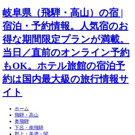
岐阜県（飛騨・高山）の宿 |
宿泊・予約情報。人気宿のお
得な期間限定プランが満載。
当日／直前のオンライン予約
もOK。ホテル旅館の宿泊予
約は国内最大級の旅行情報サ
イト
ホーム
飛騨・高山
奥飛騨
下呂・南飛騨
郡上・美濃・関