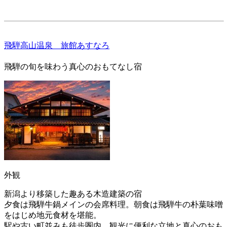
飛騨高山温泉 旅館あすなろ
飛騨の旬を味わう真心のおもてなし宿
外観
新潟より移築した趣ある木造建築の宿
夕食は飛騨牛鍋メインの会席料理。朝食は飛騨牛の朴葉味噌
をはじめ地元食材を堪能。
駅や古い町並みも徒歩圏内、観光に便利な立地と真心のおも