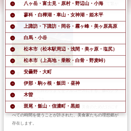
八ヶ岳・富士見・原村・野辺山・小海
ここでのすべての体験が ひとつのフルコースとして繋が
る旅
蓼科・白樺湖・車山・女神湖・姫木平
上諏訪・下諏訪・岡谷・霧ヶ峰・美ヶ原高原
白馬・小谷
松本市（松本駅周辺・浅間・美ヶ原・塩尻）
松本市（上高地・乗鞍・白骨・野麦峠）
安曇野・大町
全景
伊那・駒ヶ根・飯田・昼神
旅の始まりから終わりまでをフルコースにする、森のグラ
木曽
ン・オーベルジュ
斑尾・飯山・信濃町・黒姫
この小さな街にある小高い森の中に、美食のためだけにす
べての時間を使うことが許された、美食家たちの理想郷が
存在します。