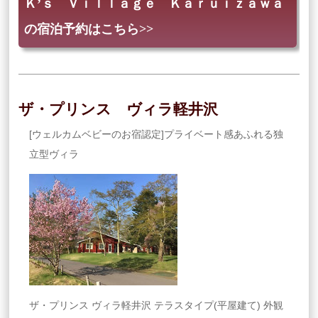
Ｋ’ｓ Ｖｉｌｌａｇｅ Ｋａｒｕｉｚａｗａ
の宿泊予約はこちら>>
ザ・プリンス ヴィラ軽井沢
[ウェルカムベビーのお宿認定]プライベート感あふれる独
立型ヴィラ
ザ・プリンス ヴィラ軽井沢 テラスタイプ(平屋建て) 外観