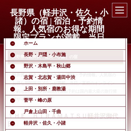
長野県（軽井沢・佐久・小
諸）の宿 | 宿泊・予約情
報。人気宿のお得な期間
限定プランが満載。当日
ホーム
／直前のオンライン予約
もOK。ホテル旅館の宿泊
長野・戸隠・小布施
長野県（軽井沢・佐久・小諸）の宿
予約は国内最大級の旅行
野沢・木島平・秋山郷
情報サイト
軽井沢・佐久・小諸のホテル/宿泊・予約情報。人気宿の
志賀・北志賀・湯田中渋
お得な期間限定プランが満載。当日／直前のオンライン
上田・別所・鹿教湯
予約もOK。ホテル旅館の宿泊予約は国内最大級の旅行情
報サイト
菅平・峰の原
戸倉上山田・千曲
ＴＨＥ ＨＩＲＡＭＡＴＳＵ軽井沢御代
軽井沢・佐久・小諸
田