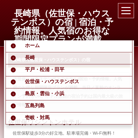
長崎県（佐世保・ハウス
テンボス）の宿 | 宿泊・予
約情報。人気宿のお得な
期間限定プランが満載。
ホーム
当日／直前のオンライン
予約もOK。ホテル旅館の
長崎
長崎県（佐世保・ハウステンボス）の宿
宿泊予約は国内最大級の
平戸・松浦・田平
旅行情報サイト
佐世保・ハウステンボスのホテル/宿泊・予約情報。人気
佐世保・ハウステンボス
宿のお得な期間限定プランが満載。当日／直前のオンラ
島原・雲仙・小浜
イン予約もOK。ホテル旅館の宿泊予約は国内最大級の旅
行情報サイト
五島列島
壱岐・対馬
佐世保ワシントンホテル
佐世保駅徒歩3分の好立地。駐車場完備・Wi-Fi無料！