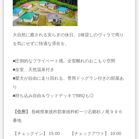
大自然に癒される安らぎの休日。1棟貸しのヴィラで周り
を気にせずに快適な滞在を。
■圧倒的なプライベート感。全室離れのおこもり空間
■全室、天然温泉付き
■愛犬が自由に走り回れる、専用ドッグラン付きの部屋あ
り
■持ち込み自由＆ウッドデッキでBBQも◎
【住所】
長崎県東彼杵郡東彼杵町一ツ石郷杉ノ尾９９６
番地
【チェックイン】 15:00 【チェックアウト】 10:00