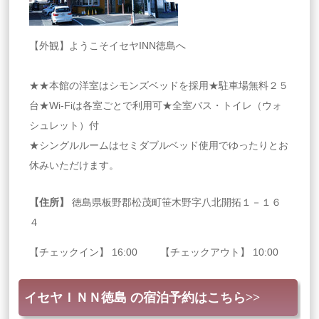
【外観】ようこそイセヤINN徳島へ
★★本館の洋室はシモンズベッドを採用★駐車場無料２５
台★Wi-Fiは各室ごとで利用可★全室バス・トイレ（ウォ
シュレット）付
★シングルルームはセミダブルベッド使用でゆったりとお
休みいただけます。
【住所】
徳島県板野郡松茂町笹木野字八北開拓１－１６
４
【チェックイン】 16:00 【チェックアウト】 10:00
イセヤＩＮＮ徳島 の宿泊予約はこちら>>