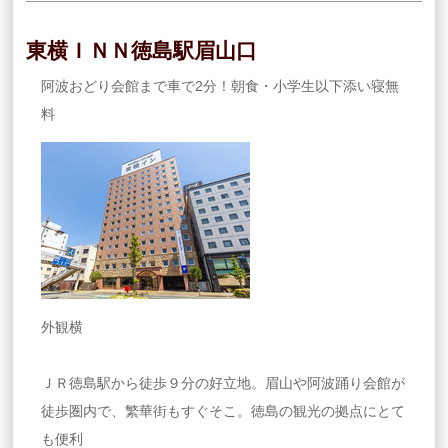
東横ＩＮＮ徳島駅眉山口
阿波おどり会館まで車で2分！朝食・小学生以下添い寝無
料
外観横
ＪＲ徳島駅から徒歩９分の好立地。眉山や阿波踊り会館が
徒歩圏内で、繁華街もすぐそこ。徳島の観光の拠点にとて
も便利