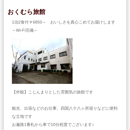
おくむら旅館
1泊2食付￥6850～ おいしさを真心こめてお届けします
～Wi-Fi完備～
【外観】こじんまりとした雰囲気の旅館です
観光、出張などのお仕事、四国八十八ヶ所巡りなどに便利
な立地です
お遍路1番札から車で10分程度でございます♪