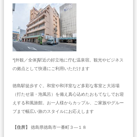
*[外観／全体]駅近の好立地に佇む温泉宿。観光やビジネス
の拠点として快適にご利用いただけます
徳島駅徒歩すぐ。和室や和洋室など多彩な客室と大浴場
（打たせ湯・泡風呂）を備え真心込めたおもてなしでお迎
えする和風旅館。お一人様からカップル、ご家族やグルー
プまで幅広い旅のスタイルにお応えします
【住所】
徳島県徳島市一番町３―１８