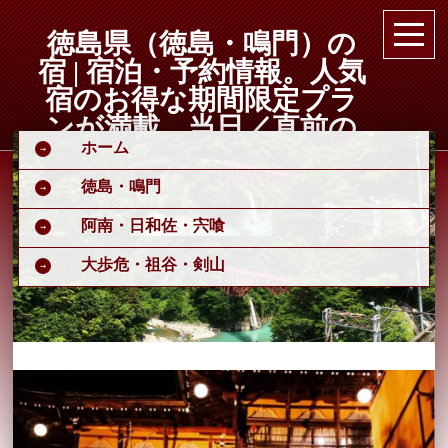
徳島県（徳島・鳴門）の
宿 | 宿泊・予約情報。人気
宿のお得な期間限定プラ
ンが満載。当日／直前の
ホーム
オンライン予約もOK。ホ
テル旅館の宿泊予約は国
徳島・鳴門
内最大級の旅行情報サイ
阿南・日和佐・宍喰
ト
大歩危・祖谷・剣山